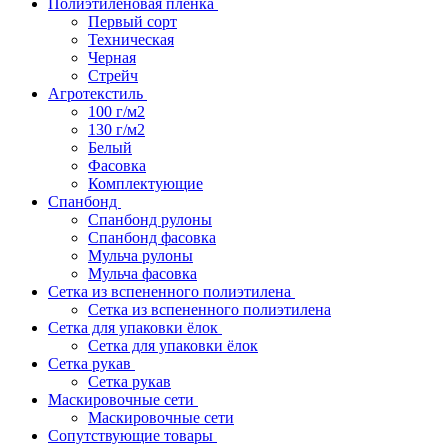
Полиэтиленовая пленка
Первый сорт
Техническая
Черная
Стрейч
Агротекстиль
100 г/м2
130 г/м2
Белый
Фасовка
Комплектующие
Спанбонд
Спанбонд рулоны
Спанбонд фасовка
Мульча рулоны
Мульча фасовка
Сетка из вспененного полиэтилена
Сетка из вспененного полиэтилена
Сетка для упаковки ёлок
Сетка для упаковки ёлок
Сетка рукав
Сетка рукав
Маскировочные сети
Маскировочные сети
Сопутствующие товары