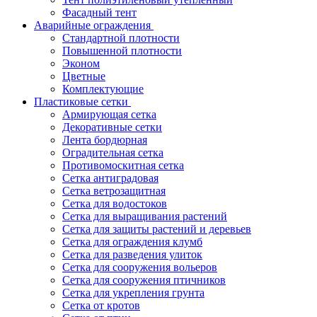
Фасадный тент
Аварийные ограждения
Стандартной плотности
Повышенной плотности
Эконом
Цветные
Комплектующие
Пластиковые сетки
Армирующая сетка
Декоративные сетки
Лента бордюрная
Оградительная сетка
Противомоскитная сетка
Сетка антиградовая
Сетка ветрозащитная
Сетка для водостоков
Сетка для выращивания растений
Сетка для защиты растений и деревьев
Сетка для ограждения клумб
Сетка для разведения улиток
Сетка для сооружения вольеров
Сетка для сооружения птичников
Сетка для укрепления грунта
Сетка от кротов