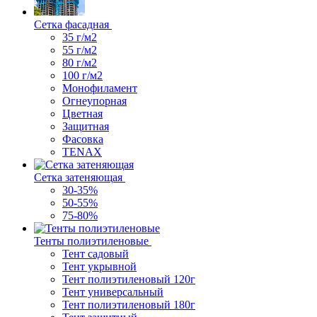
Сетка фасадная
35 г/м2
55 г/м2
80 г/м2
100 г/м2
Монофиламент
Огнеупорная
Цветная
Защитная
Фасовка
TENAX
Сетка затеняющая
30-35%
50-55%
75-80%
Тенты полиэтиленовые
Тент садовый
Тент укрывной
Тент полиэтиленовый 120г
Тент универсальный
Тент полиэтиленовый 180г