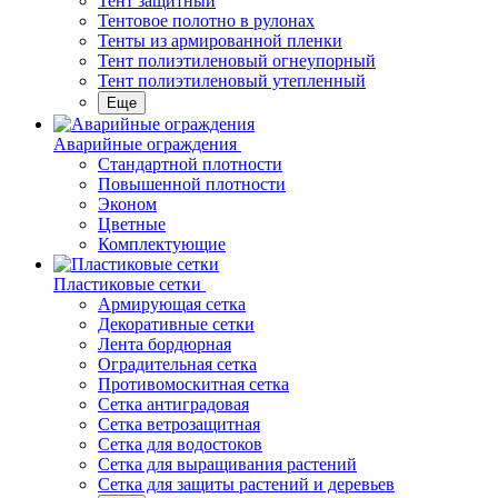
Тент защитный
Тентовое полотно в рулонах
Тенты из армированной пленки
Тент полиэтиленовый огнеупорный
Тент полиэтиленовый утепленный
Еще
Аварийные ограждения
Стандартной плотности
Повышенной плотности
Эконом
Цветные
Комплектующие
Пластиковые сетки
Армирующая сетка
Декоративные сетки
Лента бордюрная
Оградительная сетка
Противомоскитная сетка
Сетка антиградовая
Сетка ветрозащитная
Сетка для водостоков
Сетка для выращивания растений
Сетка для защиты растений и деревьев