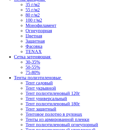
35 г/м2
55 г/м2
80 г/м2
100 г/м2
Монофиламент
Огнеупорная
Цветная
Защитная
Фасовка
TENAX
Сетка затеняющая
30-35%
50-55%
75-80%
Тенты полиэтиленовые
Тент садовый
Тент укрывной
Тент полиэтиленовый 120г
Тент универсальный
Тент полиэтиленовый 180г
Тент защитный
Тентовое полотно в рулонах
Тенты из армированной пленки
Тент полиэтиленовый огнеупорный
Тент полиэтиленовый утепленный