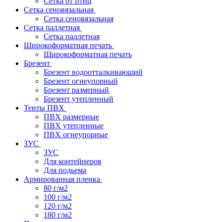
Сетка от птиц
Сетка сеновязальная
Сетка сеновязальная
Сетка паллетная
Сетка паллетная
Широкоформатная печать
Широкоформатная печать
Брезент
Брезент водоотталкивающий
Брезент огнеупорный
Брезент размерный
Брезент утепленный
Тенты ПВХ
ПВХ размерные
ПВХ утепленные
ПВХ огнеупорные
ЗУС
ЗУС
Для контейнеров
Для подьема
Армированная пленка
80 г/м2
100 г/м2
120 г/м2
180 г/м2