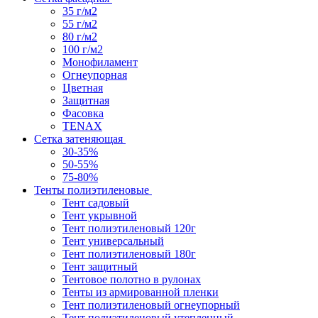
35 г/м2
55 г/м2
80 г/м2
100 г/м2
Монофиламент
Огнеупорная
Цветная
Защитная
Фасовка
TENAX
Сетка затеняющая
30-35%
50-55%
75-80%
Тенты полиэтиленовые
Тент садовый
Тент укрывной
Тент полиэтиленовый 120г
Тент универсальный
Тент полиэтиленовый 180г
Тент защитный
Тентовое полотно в рулонах
Тенты из армированной пленки
Тент полиэтиленовый огнеупорный
Тент полиэтиленовый утепленный