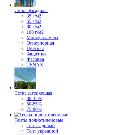
Сетка фасадная
35 г/м2
55 г/м2
80 г/м2
100 г/м2
Монофиламент
Огнеупорная
Цветная
Защитная
Фасовка
TENAX
Сетка затеняющая
30-35%
50-55%
75-80%
Тенты полиэтиленовые
Тент садовый
Тент укрывной