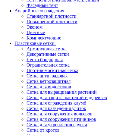
Фасадный тент
Аварийные ограждения
Стандартной плотности
Повышенной плотности
Эконом
Цветные
Комплектующие
Пластиковые сетки
Армирующая сетка
Декоративные сетки
Лента бордюрная
Оградительная сетка
Противомоскитная сетка
Сетка антиградовая
Сетка ветрозащитная
Сетка для водостоков
Сетка для выращивания растений
Сетка для защиты растений и деревьев
Сетка для ограждения клумб
Сетка для разведения улиток
Сетка для сооружения вольеров
Сетка для сооружения птичников
Сетка для укрепления грунта
Сетка от кротов