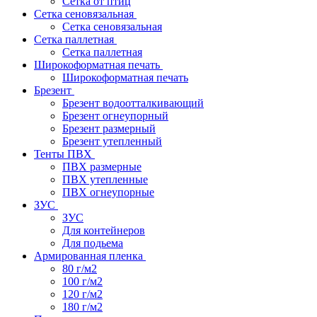
Сетка от птиц
Сетка сеновязальная
Сетка сеновязальная
Сетка паллетная
Сетка паллетная
Широкоформатная печать
Широкоформатная печать
Брезент
Брезент водоотталкивающий
Брезент огнеупорный
Брезент размерный
Брезент утепленный
Тенты ПВХ
ПВХ размерные
ПВХ утепленные
ПВХ огнеупорные
ЗУС
ЗУС
Для контейнеров
Для подьема
Армированная пленка
80 г/м2
100 г/м2
120 г/м2
180 г/м2