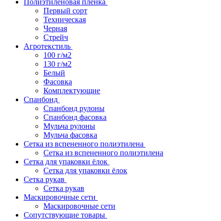
Полиэтиленовая пленка
Первый сорт
Техническая
Черная
Стрейч
Агротекстиль
100 г/м2
130 г/м2
Белый
Фасовка
Комплектующие
Спанбонд
Спанбонд рулоны
Спанбонд фасовка
Мульча рулоны
Мульча фасовка
Сетка из вспененного полиэтилена
Сетка из вспененного полиэтилена
Сетка для упаковки ёлок
Сетка для упаковки ёлок
Сетка рукав
Сетка рукав
Маскировочные сети
Маскировочные сети
Сопутствующие товары