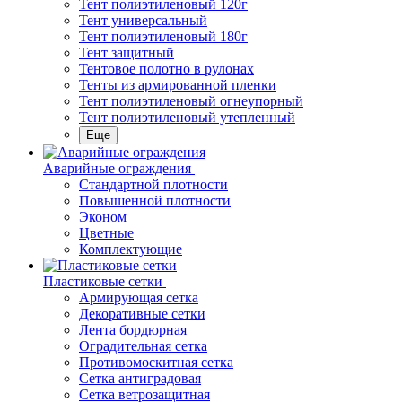
Тент полиэтиленовый 120г
Тент универсальный
Тент полиэтиленовый 180г
Тент защитный
Тентовое полотно в рулонах
Тенты из армированной пленки
Тент полиэтиленовый огнеупорный
Тент полиэтиленовый утепленный
Еще
Аварийные ограждения
Стандартной плотности
Повышенной плотности
Эконом
Цветные
Комплектующие
Пластиковые сетки
Армирующая сетка
Декоративные сетки
Лента бордюрная
Оградительная сетка
Противомоскитная сетка
Сетка антиградовая
Сетка ветрозащитная