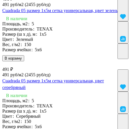
491 руб/м2
(2455 руб/eд)
Cuadrada 05 размер 1х5м сетка универсальная, цвет зеленый
В наличии
Площадь, м2
:
5
Производитель
:
TENAX
Размер (ш х д), м
:
1х5
Цвет
:
Зеленый
Вес, г/м2
:
150
Размер ячейки
:
5х6
В корзину
491 ₽
491 руб/м2
(2455 руб/eд)
Cuadrada 05 размер 1х5м сетка универсальная, цвет
серебряный
В наличии
Площадь, м2
:
5
Производитель
:
TENAX
Размер (ш х д), м
:
1х5
Цвет
:
Серебряный
Вес, г/м2
:
150
Размер ячейки
:
5х6