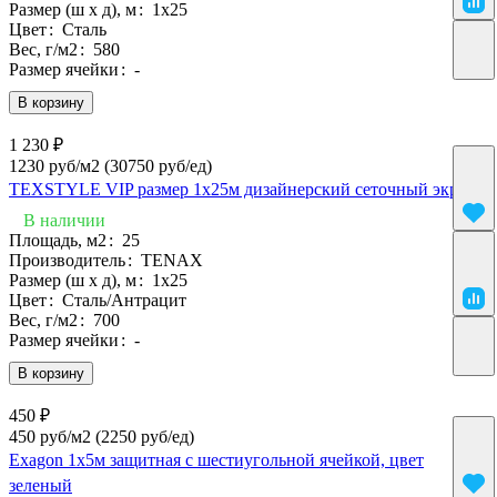
Размер (ш х д), м
:
1х25
Цвет
:
Сталь
Вес, г/м2
:
580
Размер ячейки
:
-
В корзину
1 230 ₽
1230 руб/м2
(30750 руб/eд)
TEXSTYLE VIP размер 1х25м дизайнерский сеточный экран
В наличии
Площадь, м2
:
25
Производитель
:
TENAX
Размер (ш х д), м
:
1х25
Цвет
:
Сталь/Антрацит
Вес, г/м2
:
700
Размер ячейки
:
-
В корзину
450 ₽
450 руб/м2
(2250 руб/eд)
Exagon 1х5м защитная с шестиугольной ячейкой, цвет
зеленый