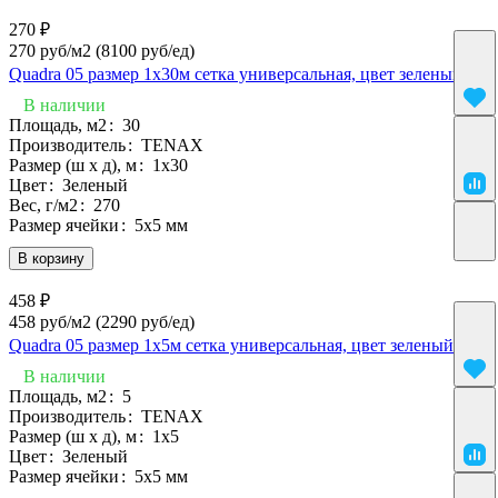
270 ₽
270 руб/м2
(8100 руб/eд)
Quadra 05 размер 1х30м сетка универсальная, цвет зеленый
В наличии
Площадь, м2
:
30
Производитель
:
TENAX
Размер (ш х д), м
:
1х30
Цвет
:
Зеленый
Вес, г/м2
:
270
Размер ячейки
:
5х5 мм
В корзину
458 ₽
458 руб/м2
(2290 руб/eд)
Quadra 05 размер 1х5м сетка универсальная, цвет зеленый
В наличии
Площадь, м2
:
5
Производитель
:
TENAX
Размер (ш х д), м
:
1х5
Цвет
:
Зеленый
Размер ячейки
:
5х5 мм