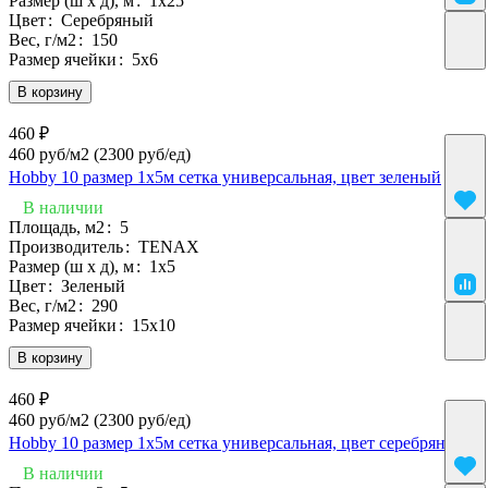
Размер (ш х д), м
:
1х25
Цвет
:
Серебряный
Вес, г/м2
:
150
Размер ячейки
:
5х6
В корзину
460 ₽
460 руб/м2
(2300 руб/eд)
Hobby 10 размер 1х5м сетка универсальная, цвет зеленый
В наличии
Площадь, м2
:
5
Производитель
:
TENAX
Размер (ш х д), м
:
1х5
Цвет
:
Зеленый
Вес, г/м2
:
290
Размер ячейки
:
15х10
В корзину
460 ₽
460 руб/м2
(2300 руб/eд)
Hobby 10 размер 1х5м сетка универсальная, цвет серебряный
В наличии