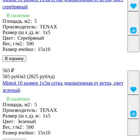
серебряный
В наличии
Площадь, м2
:
5
Производитель
:
TENAX
Размер (ш х д), м
:
1х5
Цвет
:
Серебряный
Вес, г/м2
:
500
Размер ячейки
:
15х10
В корзину
565 ₽
565 руб/м2
(2825 руб/eд)
Mistral 10 размер 1х5м сетка декоративная от ветра, цвет
зеленый
В наличии
Площадь, м2
:
5
Производитель
:
TENAX
Размер (ш х д), м
:
1х5
Цвет
:
Зеленый
Вес, г/м2
:
500
Размер ячейки
:
15х10