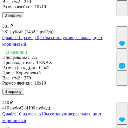
Вес, г/м2
:
270
Размер ячейки
:
10х10
В корзину
581 ₽
581 руб/м2
(1452.5 руб/eд)
Quadra 10 размер 0,5х5м сетка универсальная, цвет
коричневый
В наличии
Площадь, м2
:
2.5
Производитель
:
TENAX
Размер (ш х д), м
:
0,5x5
Цвет
:
Коричневый
Вес, г/м2
:
270
Размер ячейки
:
10х10
В корзину
410 ₽
410 руб/м2
(4100 руб/eд)
Quadra 10 размер 1х10м сетка универсальная, цвет
коричневый