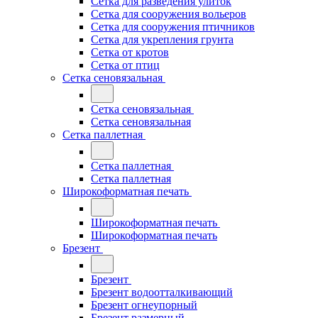
Сетка для разведения улиток
Сетка для сооружения вольеров
Сетка для сооружения птичников
Сетка для укрепления грунта
Сетка от кротов
Сетка от птиц
Сетка сеновязальная
Сетка сеновязальная
Сетка сеновязальная
Сетка паллетная
Сетка паллетная
Сетка паллетная
Широкоформатная печать
Широкоформатная печать
Широкоформатная печать
Брезент
Брезент
Брезент водоотталкивающий
Брезент огнеупорный
Брезент размерный