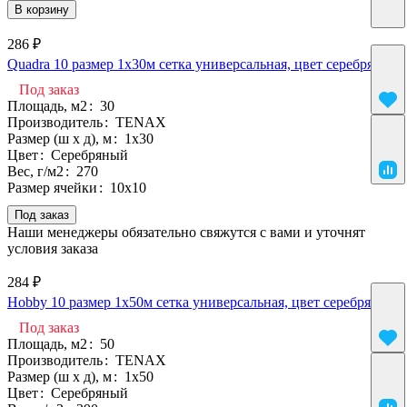
В корзину
286 ₽
Quadra 10 размер 1х30м сетка универсальная, цвет серебряный
Под заказ
Площадь, м2
:
30
Производитель
:
TENAX
Размер (ш х д), м
:
1х30
Цвет
:
Серебряный
Вес, г/м2
:
270
Размер ячейки
:
10х10
Под заказ
Наши менеджеры обязательно свяжутся с вами и уточнят
условия заказа
284 ₽
Hobby 10 размер 1х50м сетка универсальная, цвет серебряный
Под заказ
Площадь, м2
:
50
Производитель
:
TENAX
Размер (ш х д), м
:
1х50
Цвет
:
Серебряный