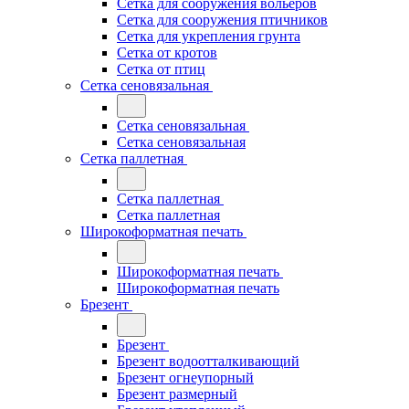
Сетка для сооружения вольеров
Сетка для сооружения птичников
Сетка для укрепления грунта
Сетка от кротов
Сетка от птиц
Сетка сеновязальная
Сетка сеновязальная
Сетка сеновязальная
Сетка паллетная
Сетка паллетная
Сетка паллетная
Широкоформатная печать
Широкоформатная печать
Широкоформатная печать
Брезент
Брезент
Брезент водоотталкивающий
Брезент огнеупорный
Брезент размерный