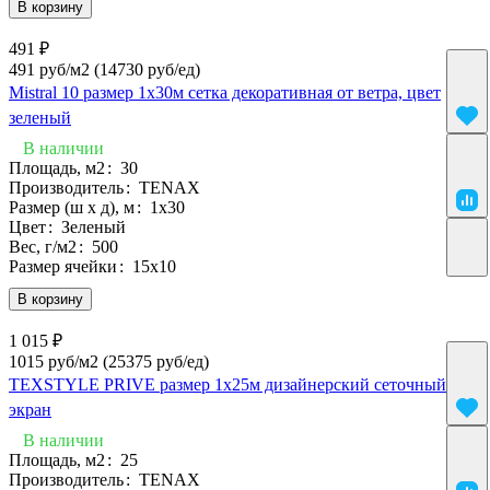
В корзину
491 ₽
491 руб/м2
(14730 руб/eд)
Mistral 10 размер 1х30м сетка декоративная от ветра, цвет
зеленый
В наличии
Площадь, м2
:
30
Производитель
:
TENAX
Размер (ш х д), м
:
1х30
Цвет
:
Зеленый
Вес, г/м2
:
500
Размер ячейки
:
15х10
В корзину
1 015 ₽
1015 руб/м2
(25375 руб/eд)
TEXSTYLE PRIVE размер 1х25м дизайнерский сеточный
экран
В наличии
Площадь, м2
:
25
Производитель
:
TENAX