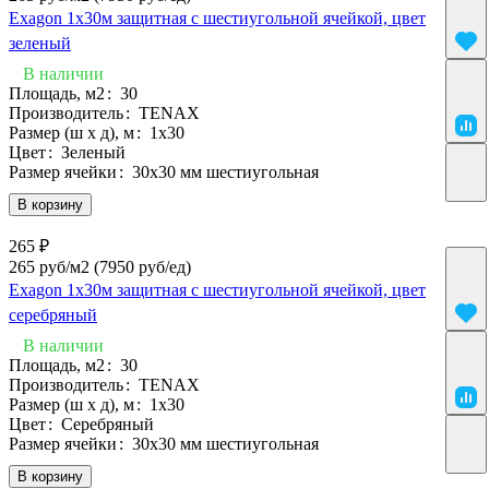
Exagon 1х30м защитная с шестиугольной ячейкой, цвет
зеленый
В наличии
Площадь, м2
:
30
Производитель
:
TENAX
Размер (ш х д), м
:
1х30
Цвет
:
Зеленый
Размер ячейки
:
30х30 мм шестиугольная
В корзину
265 ₽
265 руб/м2
(7950 руб/eд)
Exagon 1х30м защитная с шестиугольной ячейкой, цвет
серебряный
В наличии
Площадь, м2
:
30
Производитель
:
TENAX
Размер (ш х д), м
:
1х30
Цвет
:
Серебряный
Размер ячейки
:
30х30 мм шестиугольная
В корзину