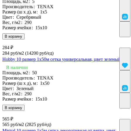
Площадь, м2
:
5
Производитель
:
TENAX
Размер (ш х д), м
:
1х5
Цвет
:
Серебряный
Вес, г/м2
:
290
Размер ячейки
:
15х10
В корзину
284 ₽
284 руб/м2
(14200 руб/eд)
Hobby 10 размер 1х50м сетка универсальная, цвет зеленый
В наличии
Площадь, м2
:
50
Производитель
:
TENAX
Размер (ш х д), м
:
1х50
Цвет
:
Зеленый
Вес, г/м2
:
290
Размер ячейки
:
15х10
В корзину
565 ₽
565 руб/м2
(2825 руб/eд)
Mistral 10 размер 1х5м сетка декоративная от ветра, цвет