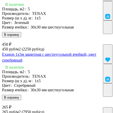
В наличии
Площадь, м2
:
5
Производитель
:
TENAX
Размер (ш х д), м
:
1х5
Цвет
:
Зеленый
Размер ячейки
:
30х30 мм шестиугольная
В корзину
450 ₽
450 руб/м2
(2250 руб/eд)
Exagon 1х5м защитная с шестиугольной ячейкой, цвет
серебряный
В наличии
Площадь, м2
:
5
Производитель
:
TENAX
Размер (ш х д), м
:
1х5
Цвет
:
Серебряный
Размер ячейки
:
30х30 мм шестиугольная
В корзину
265 ₽
265 руб/м2
(7950 руб/eд)