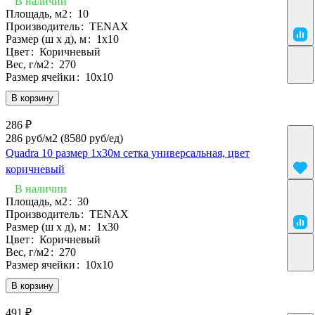
В наличии
Площадь, м2
:
10
Производитель
:
TENAX
Размер (ш х д), м
:
1х10
Цвет
:
Коричневый
Вес, г/м2
:
270
Размер ячейки
:
10х10
В корзину
286 ₽
286 руб/м2
(8580 руб/eд)
Quadra 10 размер 1х30м сетка универсальная, цвет
коричневый
В наличии
Площадь, м2
:
30
Производитель
:
TENAX
Размер (ш х д), м
:
1х30
Цвет
:
Коричневый
Вес, г/м2
:
270
Размер ячейки
:
10х10
В корзину
491 ₽