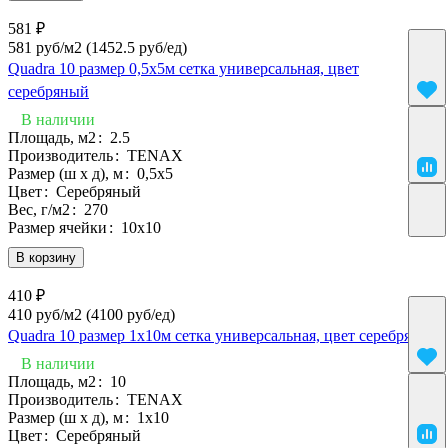
581 ₽
581 руб/м2
(1452.5 руб/eд)
Quadra 10 размер 0,5х5м сетка универсальная, цвет
серебряный
В наличии
Площадь, м2
:
2.5
Производитель
:
TENAX
Размер (ш х д), м
:
0,5x5
Цвет
:
Серебряный
Вес, г/м2
:
270
Размер ячейки
:
10х10
В корзину
410 ₽
410 руб/м2
(4100 руб/eд)
Quadra 10 размер 1х10м сетка универсальная, цвет серебряный
В наличии
Площадь, м2
:
10
Производитель
:
TENAX
Размер (ш х д), м
:
1х10
Цвет
:
Серебряный