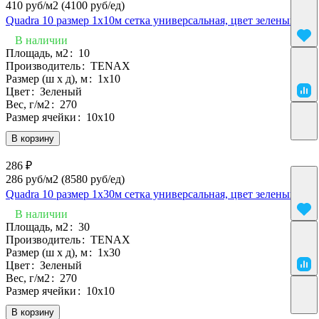
410 руб/м2
(4100 руб/eд)
Quadra 10 размер 1х10м сетка универсальная, цвет зеленый
В наличии
Площадь, м2
:
10
Производитель
:
TENAX
Размер (ш х д), м
:
1х10
Цвет
:
Зеленый
Вес, г/м2
:
270
Размер ячейки
:
10х10
В корзину
286 ₽
286 руб/м2
(8580 руб/eд)
Quadra 10 размер 1х30м сетка универсальная, цвет зеленый
В наличии
Площадь, м2
:
30
Производитель
:
TENAX
Размер (ш х д), м
:
1х30
Цвет
:
Зеленый
Вес, г/м2
:
270
Размер ячейки
:
10х10
В корзину