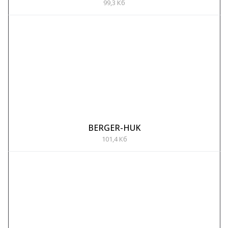
99,3 Кб
BERGER-HUK
101,4 Кб