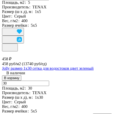
Площадь, м2
:
5
Производитель
:
TENAX
Размер (ш х д), м
:
1х5
Цвет
:
Серый
Вес, г/м2
:
400
Размер ячейки
:
5х5
458 ₽
458 руб/м2
(13740 руб/eд)
Jolly размер 1х30 сетка для водостоков цвет зеленый
В наличии
В корзину
Площадь, м2
:
30
Производитель
:
TENAX
Размер (ш х д), м
:
1х30
Цвет
:
Серый
Вес, г/м2
:
400
Размер ячейки
:
5х5