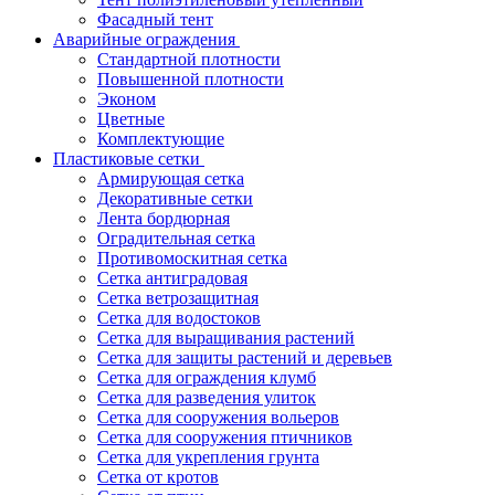
Фасадный тент
Аварийные ограждения
Стандартной плотности
Повышенной плотности
Эконом
Цветные
Комплектующие
Пластиковые сетки
Армирующая сетка
Декоративные сетки
Лента бордюрная
Оградительная сетка
Противомоскитная сетка
Сетка антиградовая
Сетка ветрозащитная
Сетка для водостоков
Сетка для выращивания растений
Сетка для защиты растений и деревьев
Сетка для ограждения клумб
Сетка для разведения улиток
Сетка для сооружения вольеров
Сетка для сооружения птичников
Сетка для укрепления грунта
Сетка от кротов