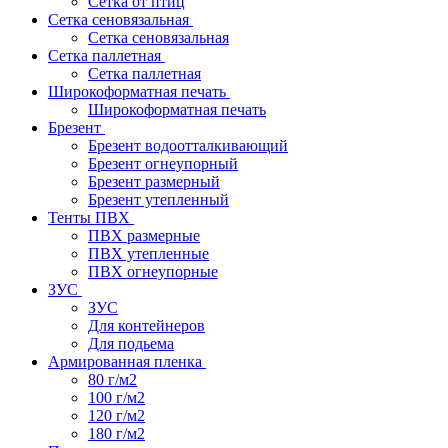
Сетка от птиц
Сетка сеновязальная
Сетка сеновязальная
Сетка паллетная
Сетка паллетная
Широкоформатная печать
Широкоформатная печать
Брезент
Брезент водоотталкивающий
Брезент огнеупорный
Брезент размерный
Брезент утепленный
Тенты ПВХ
ПВХ размерные
ПВХ утепленные
ПВХ огнеупорные
ЗУС
ЗУС
Для контейнеров
Для подьема
Армированная пленка
80 г/м2
100 г/м2
120 г/м2
180 г/м2