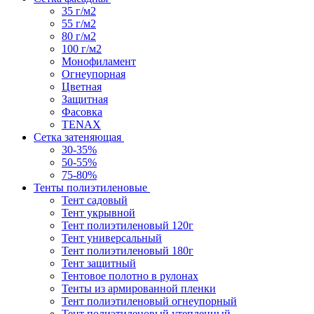
35 г/м2
55 г/м2
80 г/м2
100 г/м2
Монофиламент
Огнеупорная
Цветная
Защитная
Фасовка
TENAX
Сетка затеняющая
30-35%
50-55%
75-80%
Тенты полиэтиленовые
Тент садовый
Тент укрывной
Тент полиэтиленовый 120г
Тент универсальный
Тент полиэтиленовый 180г
Тент защитный
Тентовое полотно в рулонах
Тенты из армированной пленки
Тент полиэтиленовый огнеупорный
Тент полиэтиленовый утепленный