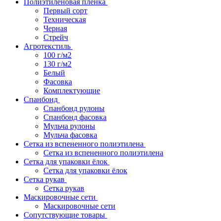
Полиэтиленовая пленка
Первый сорт
Техническая
Черная
Стрейч
Агротекстиль
100 г/м2
130 г/м2
Белый
Фасовка
Комплектующие
Спанбонд
Спанбонд рулоны
Спанбонд фасовка
Мульча рулоны
Мульча фасовка
Сетка из вспененного полиэтилена
Сетка из вспененного полиэтилена
Сетка для упаковки ёлок
Сетка для упаковки ёлок
Сетка рукав
Сетка рукав
Маскировочные сети
Маскировочные сети
Сопутствующие товары