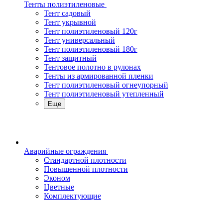
Тенты полиэтиленовые
Тент садовый
Тент укрывной
Тент полиэтиленовый 120г
Тент универсальный
Тент полиэтиленовый 180г
Тент защитный
Тентовое полотно в рулонах
Тенты из армированной пленки
Тент полиэтиленовый огнеупорный
Тент полиэтиленовый утепленный
Еще
Аварийные ограждения
Стандартной плотности
Повышенной плотности
Эконом
Цветные
Комплектующие