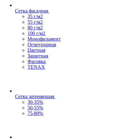
Сетка фасадная
35 г/м2
55 г/м2
80 г/м2
100 г/м2
Монофиламент
Огнеупорная
Цветная
Защитная
Фасовка
TENAX
Сетка затеняющая
30-35%
50-55%
75-80%