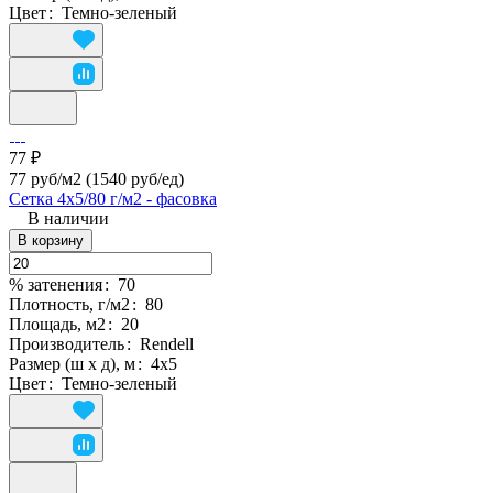
Цвет
:
Темно-зеленый
77 ₽
77 руб/м2
(1540 руб/eд)
Сетка 4х5/80 г/м2 - фасовка
В наличии
В корзину
% затенения
:
70
Плотность, г/м2
:
80
Площадь, м2
:
20
Производитель
:
Rendell
Размер (ш х д), м
:
4х5
Цвет
:
Темно-зеленый