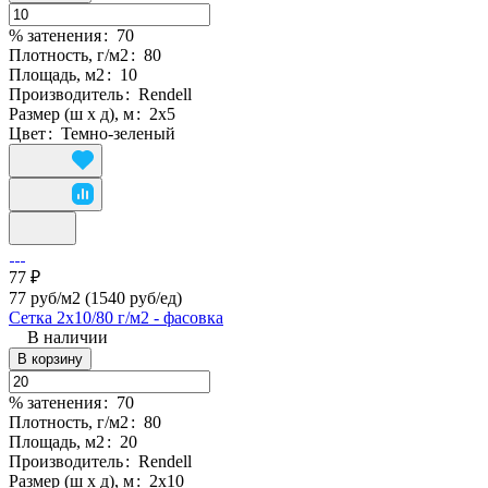
% затенения
:
70
Плотность, г/м2
:
80
Площадь, м2
:
10
Производитель
:
Rendell
Размер (ш х д), м
:
2х5
Цвет
:
Темно-зеленый
77 ₽
77 руб/м2
(1540 руб/eд)
Сетка 2х10/80 г/м2 - фасовка
В наличии
В корзину
% затенения
:
70
Плотность, г/м2
:
80
Площадь, м2
:
20
Производитель
:
Rendell
Размер (ш х д), м
:
2х10