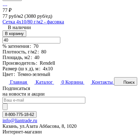
77 ₽
77 руб/м2
(3080 руб/eд)
Сетка 4х10/80 г/м2 - фасовка
В наличии
В корзину
% затенения
:
70
Плотность, г/м2
:
80
Площадь, м2
:
40
Производитель
:
Rendell
Размер (ш х д), м
:
4х10
Цвет
:
Темно-зеленый
Главная
Каталог
0
Корзина
Контакты
Поиск
Подписаться
на новости и акции
8-800-775-18-62
info@liantrade.ru
Казань, ул.Азата Аббасова, 8, 1020
Интернет-магазин