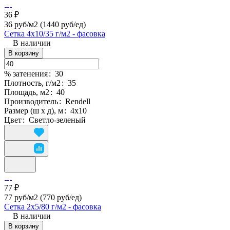
36 ₽
36 руб/м2
(1440 руб/eд)
Сетка 4х10/35 г/м2 - фасовка
В наличии
В корзину
% затенения
:
30
Плотность, г/м2
:
35
Площадь, м2
:
40
Производитель
:
Rendell
Размер (ш х д), м
:
4х10
Цвет
:
Светло-зеленый
77 ₽
77 руб/м2
(770 руб/eд)
Сетка 2х5/80 г/м2 - фасовка
В наличии
В корзину