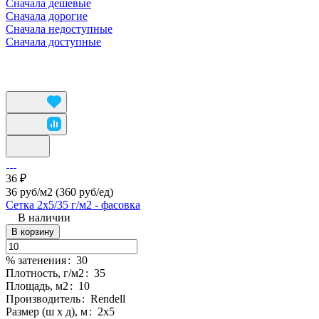
Сначала дешевые
Сначала дорогие
Сначала недоступные
Сначала доступные
36 ₽
36 руб/м2
(360 руб/eд)
Сетка 2х5/35 г/м2 - фасовка
В наличии
В корзину
% затенения
:
30
Плотность, г/м2
:
35
Площадь, м2
:
10
Производитель
:
Rendell
Размер (ш х д), м
:
2х5