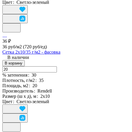
Цвет
:
Светло-зеленый
36 ₽
36 руб/м2
(720 руб/eд)
Сетка 2х10/35 г/м2 - фасовка
В наличии
В корзину
% затенения
:
30
Плотность, г/м2
:
35
Площадь, м2
:
20
Производитель
:
Rendell
Размер (ш х д), м
:
2х10
Цвет
:
Светло-зеленый