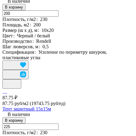
В наличии
В корзину
Плотность, г/м2
:
230
Площадь, м2
:
200
Размер (ш х д), м
:
10х20
Цвет
:
Черный / белый
Производство
:
Rendell
Шаг люверсов, м
:
0,5
Спецификация
:
Усиление по периметру шнуром,
пластиковые углы
87.75 ₽
87.75 руб/м2
(19743.75 руб/eд)
Тент защитный 15х15м
В наличии
В корзину
Плотность, г/м2
:
230