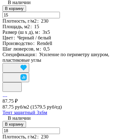
В наличии
В корзину
Плотность, г/м2
:
230
Площадь, м2
:
15
Размер (ш х д), м
:
3х5
Цвет
:
Черный / белый
Производство
:
Rendell
Шаг люверсов, м
:
0,5
Спецификация
:
Усиление по периметру шнуром,
пластиковые углы
87.75 ₽
87.75 руб/м2
(1579.5 руб/eд)
Тент защитный 3х6м
В наличии
В корзину
Плотность, г/м2
:
230