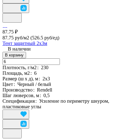
87.75 ₽
87.75 руб/м2
(526.5 руб/eд)
Тент защитный 2х3м
В наличии
В корзину
Плотность, г/м2
:
230
Площадь, м2
:
6
Размер (ш х д), м
:
2х3
Цвет
:
Черный / белый
Производство
:
Rendell
Шаг люверсов, м
:
0,5
Спецификация
:
Усиление по периметру шнуром,
пластиковые углы