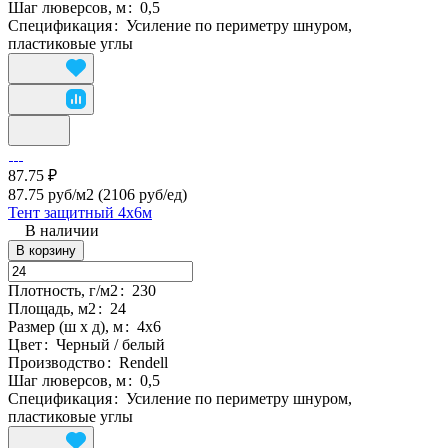
Шаг люверсов, м
:
0,5
Спецификация
:
Усиление по периметру шнуром,
пластиковые углы
87.75 ₽
87.75 руб/м2
(2106 руб/eд)
Тент защитный 4х6м
В наличии
В корзину
Плотность, г/м2
:
230
Площадь, м2
:
24
Размер (ш х д), м
:
4х6
Цвет
:
Черный / белый
Производство
:
Rendell
Шаг люверсов, м
:
0,5
Спецификация
:
Усиление по периметру шнуром,
пластиковые углы