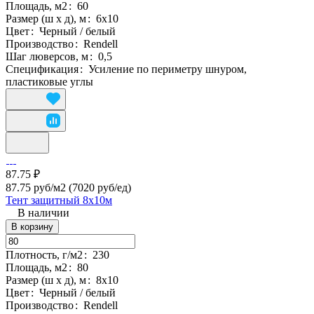
Площадь, м2
:
60
Размер (ш х д), м
:
6х10
Цвет
:
Черный / белый
Производство
:
Rendell
Шаг люверсов, м
:
0,5
Спецификация
:
Усиление по периметру шнуром,
пластиковые углы
87.75 ₽
87.75 руб/м2
(7020 руб/eд)
Тент защитный 8х10м
В наличии
В корзину
Плотность, г/м2
:
230
Площадь, м2
:
80
Размер (ш х д), м
:
8х10
Цвет
:
Черный / белый
Производство
:
Rendell