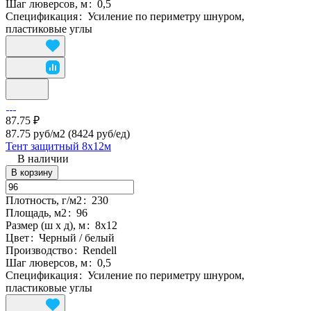
Шаг люверсов, м
:
0,5
Спецификация
:
Усиление по периметру шнуром,
пластиковые углы
87.75 ₽
87.75 руб/м2
(8424 руб/eд)
Тент защитный 8х12м
В наличии
В корзину
Плотность, г/м2
:
230
Площадь, м2
:
96
Размер (ш х д), м
:
8х12
Цвет
:
Черный / белый
Производство
:
Rendell
Шаг люверсов, м
:
0,5
Спецификация
:
Усиление по периметру шнуром,
пластиковые углы