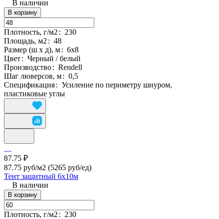
В наличии
В корзину
Плотность, г/м2
:
230
Площадь, м2
:
48
Размер (ш х д), м
:
6х8
Цвет
:
Черный / белый
Производство
:
Rendell
Шаг люверсов, м
:
0,5
Спецификация
:
Усиление по периметру шнуром,
пластиковые углы
87.75 ₽
87.75 руб/м2
(5265 руб/eд)
Тент защитный 6х10м
В наличии
В корзину
Плотность, г/м2
:
230