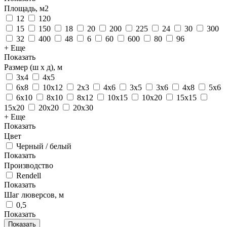
Площадь, м2
12
120
15
150
18
20
200
225
24
30
300
32
400
48
6
60
600
80
96
+ Еще
Показать
Размер (ш х д), м
3х4
4х5
6х8
10х12
2х3
4х6
3х5
3х6
4х8
5х6
6х10
8х10
8х12
10х15
10х20
15х15
15х20
20х20
20х30
+ Еще
Показать
Цвет
Черный / белый
Показать
Производство
Rendell
Показать
Шаг люверсов, м
0,5
Показать
Показать