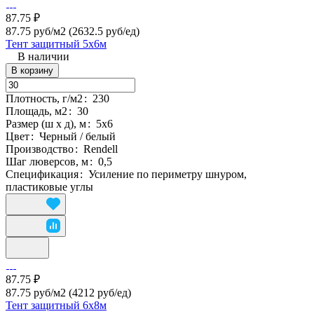
87.75 ₽
87.75 руб/м2
(2632.5 руб/eд)
Тент защитный 5х6м
В наличии
В корзину
Плотность, г/м2
:
230
Площадь, м2
:
30
Размер (ш х д), м
:
5х6
Цвет
:
Черный / белый
Производство
:
Rendell
Шаг люверсов, м
:
0,5
Спецификация
:
Усиление по периметру шнуром,
пластиковые углы
87.75 ₽
87.75 руб/м2
(4212 руб/eд)
Тент защитный 6х8м