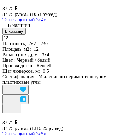
87.75 ₽
87.75 руб/м2
(1053 руб/eд)
Тент защитный 3х4м
В наличии
В корзину
Плотность, г/м2
:
230
Площадь, м2
:
12
Размер (ш х д), м
:
3х4
Цвет
:
Черный / белый
Производство
:
Rendell
Шаг люверсов, м
:
0,5
Спецификация
:
Усиление по периметру шнуром,
пластиковые углы
87.75 ₽
87.75 руб/м2
(1316.25 руб/eд)
Тент защитный 3х5м