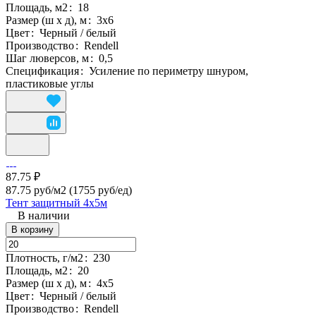
Площадь, м2
:
18
Размер (ш х д), м
:
3х6
Цвет
:
Черный / белый
Производство
:
Rendell
Шаг люверсов, м
:
0,5
Спецификация
:
Усиление по периметру шнуром,
пластиковые углы
87.75 ₽
87.75 руб/м2
(1755 руб/eд)
Тент защитный 4х5м
В наличии
В корзину
Плотность, г/м2
:
230
Площадь, м2
:
20
Размер (ш х д), м
:
4х5
Цвет
:
Черный / белый
Производство
:
Rendell