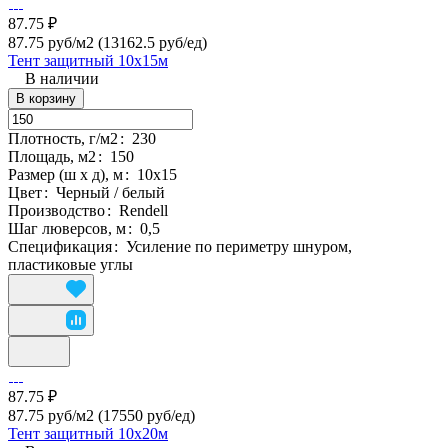
87.75 ₽
87.75 руб/м2
(13162.5 руб/eд)
Тент защитный 10х15м
В наличии
В корзину
Плотность, г/м2
:
230
Площадь, м2
:
150
Размер (ш х д), м
:
10х15
Цвет
:
Черный / белый
Производство
:
Rendell
Шаг люверсов, м
:
0,5
Спецификация
:
Усиление по периметру шнуром,
пластиковые углы
87.75 ₽
87.75 руб/м2
(17550 руб/eд)
Тент защитный 10х20м