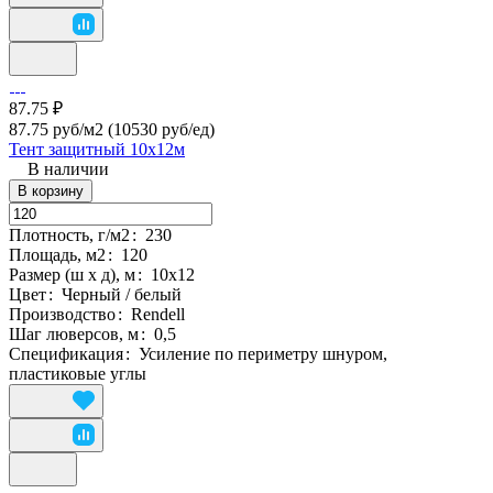
87.75 ₽
87.75 руб/м2
(10530 руб/eд)
Тент защитный 10х12м
В наличии
В корзину
Плотность, г/м2
:
230
Площадь, м2
:
120
Размер (ш х д), м
:
10х12
Цвет
:
Черный / белый
Производство
:
Rendell
Шаг люверсов, м
:
0,5
Спецификация
:
Усиление по периметру шнуром,
пластиковые углы