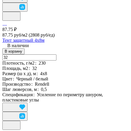
87.75 ₽
87.75 руб/м2
(2808 руб/eд)
Тент защитный 4х8м
В наличии
В корзину
Плотность, г/м2
:
230
Площадь, м2
:
32
Размер (ш х д), м
:
4х8
Цвет
:
Черный / белый
Производство
:
Rendell
Шаг люверсов, м
:
0,5
Спецификация
:
Усиление по периметру шнуром,
пластиковые углы