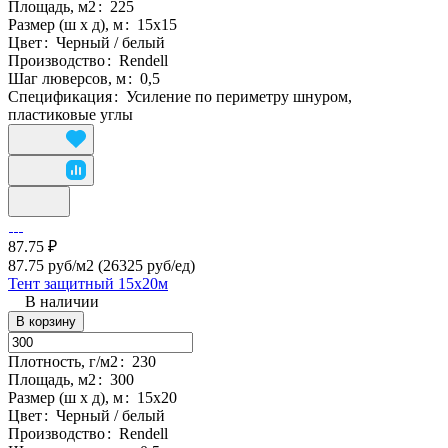
Площадь, м2
:
225
Размер (ш х д), м
:
15х15
Цвет
:
Черный / белый
Производство
:
Rendell
Шаг люверсов, м
:
0,5
Спецификация
:
Усиление по периметру шнуром,
пластиковые углы
87.75 ₽
87.75 руб/м2
(26325 руб/eд)
Тент защитный 15х20м
В наличии
В корзину
Плотность, г/м2
:
230
Площадь, м2
:
300
Размер (ш х д), м
:
15х20
Цвет
:
Черный / белый
Производство
:
Rendell