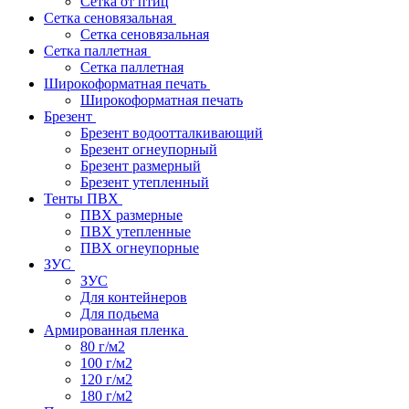
Сетка от птиц
Сетка сеновязальная
Сетка сеновязальная
Сетка паллетная
Сетка паллетная
Широкоформатная печать
Широкоформатная печать
Брезент
Брезент водоотталкивающий
Брезент огнеупорный
Брезент размерный
Брезент утепленный
Тенты ПВХ
ПВХ размерные
ПВХ утепленные
ПВХ огнеупорные
ЗУС
ЗУС
Для контейнеров
Для подьема
Армированная пленка
80 г/м2
100 г/м2
120 г/м2
180 г/м2