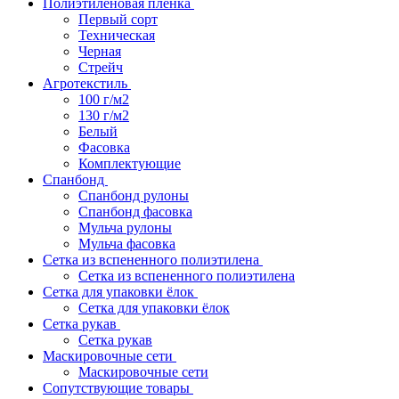
Полиэтиленовая пленка
Первый сорт
Техническая
Черная
Стрейч
Агротекстиль
100 г/м2
130 г/м2
Белый
Фасовка
Комплектующие
Спанбонд
Спанбонд рулоны
Спанбонд фасовка
Мульча рулоны
Мульча фасовка
Сетка из вспененного полиэтилена
Сетка из вспененного полиэтилена
Сетка для упаковки ёлок
Сетка для упаковки ёлок
Сетка рукав
Сетка рукав
Маскировочные сети
Маскировочные сети
Сопутствующие товары