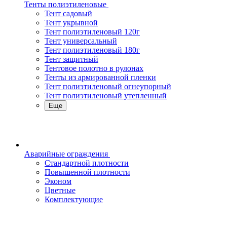
Тенты полиэтиленовые
Тент садовый
Тент укрывной
Тент полиэтиленовый 120г
Тент универсальный
Тент полиэтиленовый 180г
Тент защитный
Тентовое полотно в рулонах
Тенты из армированной пленки
Тент полиэтиленовый огнеупорный
Тент полиэтиленовый утепленный
Еще
Аварийные ограждения
Стандартной плотности
Повышенной плотности
Эконом
Цветные
Комплектующие