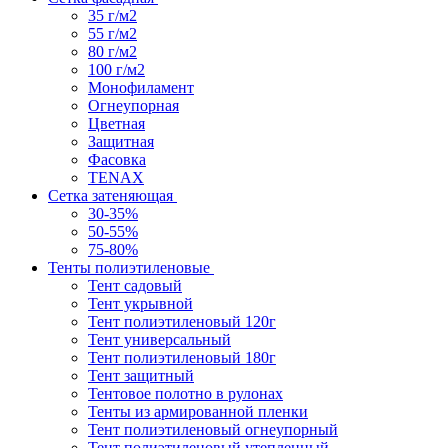
35 г/м2
55 г/м2
80 г/м2
100 г/м2
Монофиламент
Огнеупорная
Цветная
Защитная
Фасовка
TENAX
Сетка затеняющая
30-35%
50-55%
75-80%
Тенты полиэтиленовые
Тент садовый
Тент укрывной
Тент полиэтиленовый 120г
Тент универсальный
Тент полиэтиленовый 180г
Тент защитный
Тентовое полотно в рулонах
Тенты из армированной пленки
Тент полиэтиленовый огнеупорный
Тент полиэтиленовый утепленный