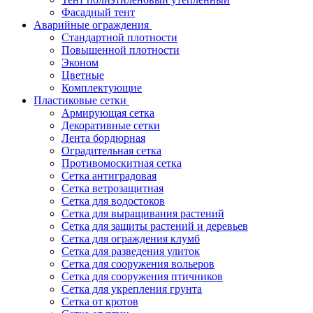
Фасадный тент
Аварийные ограждения
Стандартной плотности
Повышенной плотности
Эконом
Цветные
Комплектующие
Пластиковые сетки
Армирующая сетка
Декоративные сетки
Лента бордюрная
Оградительная сетка
Противомоскитная сетка
Сетка антиградовая
Сетка ветрозащитная
Сетка для водостоков
Сетка для выращивания растений
Сетка для защиты растений и деревьев
Сетка для ограждения клумб
Сетка для разведения улиток
Сетка для сооружения вольеров
Сетка для сооружения птичников
Сетка для укрепления грунта
Сетка от кротов