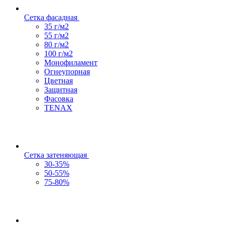
Сетка фасадная
35 г/м2
55 г/м2
80 г/м2
100 г/м2
Монофиламент
Огнеупорная
Цветная
Защитная
Фасовка
TENAX
Сетка затеняющая
30-35%
50-55%
75-80%