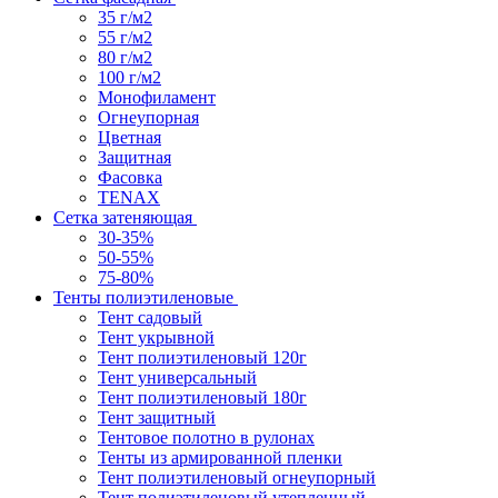
35 г/м2
55 г/м2
80 г/м2
100 г/м2
Монофиламент
Огнеупорная
Цветная
Защитная
Фасовка
TENAX
Сетка затеняющая
30-35%
50-55%
75-80%
Тенты полиэтиленовые
Тент садовый
Тент укрывной
Тент полиэтиленовый 120г
Тент универсальный
Тент полиэтиленовый 180г
Тент защитный
Тентовое полотно в рулонах
Тенты из армированной пленки
Тент полиэтиленовый огнеупорный
Тент полиэтиленовый утепленный