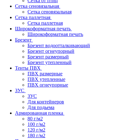
Сетка от птиц
Сетка сеновязальная
Сетка сеновязальная
Сетка паллетная
Сетка паллетная
Широкоформатная печать
Широкоформатная печать
Брезент
Брезент водоотталкивающий
Брезент огнеупорный
Брезент размерный
Брезент утепленный
Тенты ПВХ
ПВХ размерные
ПВХ утепленные
ПВХ огнеупорные
ЗУС
ЗУС
Для контейнеров
Для подьема
Армированная пленка
80 г/м2
100 г/м2
120 г/м2
180 г/м2