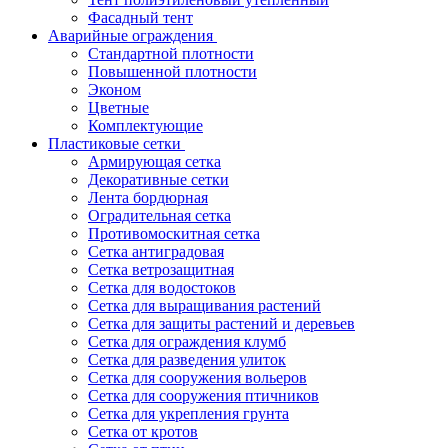
Фасадный тент
Аварийные ограждения
Стандартной плотности
Повышенной плотности
Эконом
Цветные
Комплектующие
Пластиковые сетки
Армирующая сетка
Декоративные сетки
Лента бордюрная
Оградительная сетка
Противомоскитная сетка
Сетка антиградовая
Сетка ветрозащитная
Сетка для водостоков
Сетка для выращивания растений
Сетка для защиты растений и деревьев
Сетка для ограждения клумб
Сетка для разведения улиток
Сетка для сооружения вольеров
Сетка для сооружения птичников
Сетка для укрепления грунта
Сетка от кротов