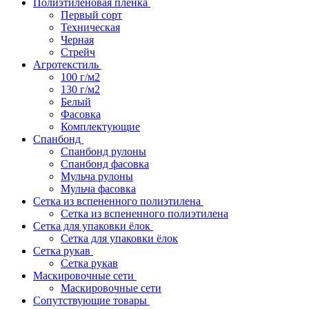
Полиэтиленовая пленка
Первый сорт
Техническая
Черная
Стрейч
Агротекстиль
100 г/м2
130 г/м2
Белый
Фасовка
Комплектующие
Спанбонд
Спанбонд рулоны
Спанбонд фасовка
Мульча рулоны
Мульча фасовка
Сетка из вспененного полиэтилена
Сетка из вспененного полиэтилена
Сетка для упаковки ёлок
Сетка для упаковки ёлок
Сетка рукав
Сетка рукав
Маскировочные сети
Маскировочные сети
Сопутствующие товары