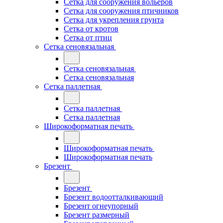
Сетка для сооружения вольеров
Сетка для сооружения птичников
Сетка для укрепления грунта
Сетка от кротов
Сетка от птиц
Сетка сеновязальная
Сетка сеновязальная
Сетка сеновязальная
Сетка паллетная
Сетка паллетная
Сетка паллетная
Широкоформатная печать
Широкоформатная печать
Широкоформатная печать
Брезент
Брезент
Брезент водоотталкивающий
Брезент огнеупорный
Брезент размерный