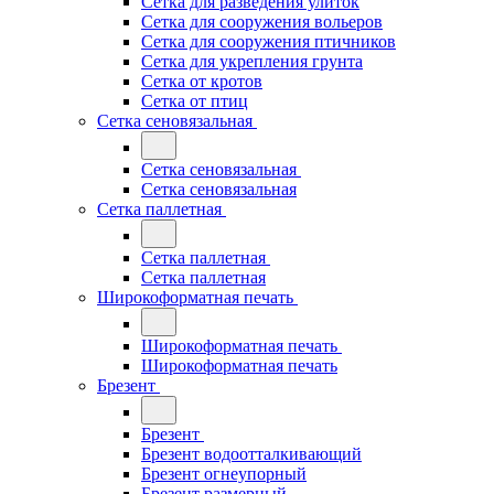
Сетка для разведения улиток
Сетка для сооружения вольеров
Сетка для сооружения птичников
Сетка для укрепления грунта
Сетка от кротов
Сетка от птиц
Сетка сеновязальная
Сетка сеновязальная
Сетка сеновязальная
Сетка паллетная
Сетка паллетная
Сетка паллетная
Широкоформатная печать
Широкоформатная печать
Широкоформатная печать
Брезент
Брезент
Брезент водоотталкивающий
Брезент огнеупорный
Брезент размерный