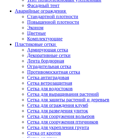
Фасадный тент
Аварийные ограждения
Стандартной плотности
Повышенной плотности
Эконом
Цветные
Комплектующие
Пластиковые сетки
Армирующая сетка
Декоративные сетки
Лента бордюрная
Оградительная сетка
Противомоскитная сетка
Сетка антиградовая
Сетка ветрозащитная
Сетка для водостоков
Сетка для выращивания растений
Сетка для защиты растений и деревьев
Сетка для ограждения клумб
Сетка для разведения улиток
Сетка для сооружения вольеров
Сетка для сооружения птичников
Сетка для укрепления грунта
Сетка от кротов