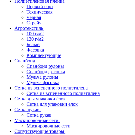
Полиэтиленовая пленка
Первый сорт
Техническая
Черная
Стрейч
Агротекстиль
100 г/м2
130 г/м2
Белый
Фасовка
Комплектующие
Спанбонд
Спанбонд рулоны
Спанбонд фасовка
Мульча рулоны
Мульча фасовка
Сетка из вспененного полиэтилена
Сетка из вспененного полиэтилена
Сетка для упаковки ёлок
Сетка для упаковки ёлок
Сетка рукав
Сетка рукав
Маскировочные сети
Маскировочные сети
Сопутствующие товары