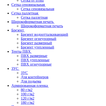
Сетка от птиц
Сетка сеновязальная
Сетка сеновязальная
Сетка паллетная
Сетка паллетная
Широкоформатная печать
Широкоформатная печать
Брезент
Брезент водоотталкивающий
Брезент огнеупорный
Брезент размерный
Брезент утепленный
Тенты ПВХ
ПВХ размерные
ПВХ утепленные
ПВХ огнеупорные
ЗУС
ЗУС
Для контейнеров
Для подьема
Армированная пленка
80 г/м2
100 г/м2
120 г/м2
180 г/м2