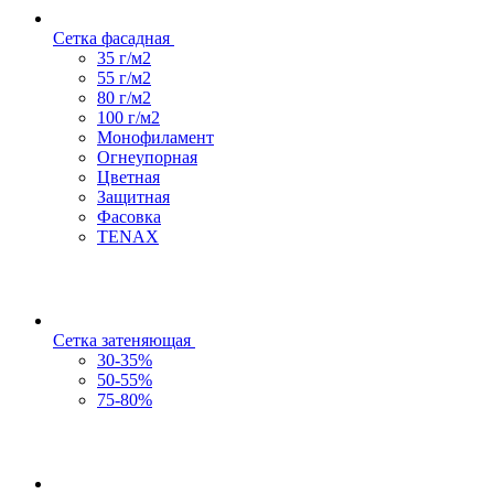
Сетка фасадная
35 г/м2
55 г/м2
80 г/м2
100 г/м2
Монофиламент
Огнеупорная
Цветная
Защитная
Фасовка
TENAX
Сетка затеняющая
30-35%
50-55%
75-80%