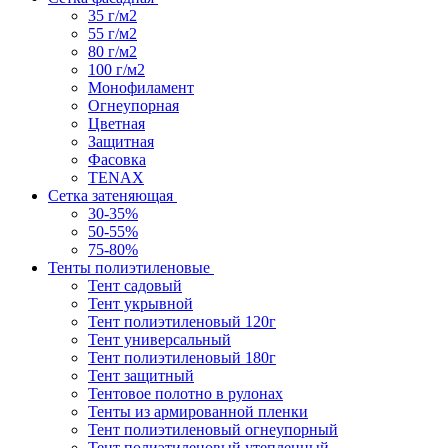
35 г/м2
55 г/м2
80 г/м2
100 г/м2
Монофиламент
Огнеупорная
Цветная
Защитная
Фасовка
TENAX
Сетка затеняющая
30-35%
50-55%
75-80%
Тенты полиэтиленовые
Тент садовый
Тент укрывной
Тент полиэтиленовый 120г
Тент универсальный
Тент полиэтиленовый 180г
Тент защитный
Тентовое полотно в рулонах
Тенты из армированной пленки
Тент полиэтиленовый огнеупорный
Тент полиэтиленовый утепленный