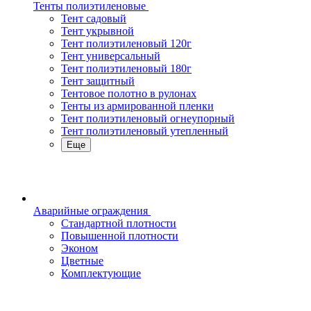
Тенты полиэтиленовые
Тент садовый
Тент укрывной
Тент полиэтиленовый 120г
Тент универсальный
Тент полиэтиленовый 180г
Тент защитный
Тентовое полотно в рулонах
Тенты из армированной пленки
Тент полиэтиленовый огнеупорный
Тент полиэтиленовый утепленный
Еще
Аварийные ограждения
Стандартной плотности
Повышенной плотности
Эконом
Цветные
Комплектующие